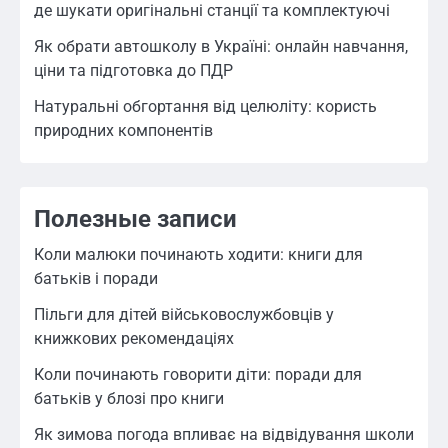
де шукати оригінальні станції та комплектуючі
Як обрати автошколу в Україні: онлайн навчання,
ціни та підготовка до ПДР
Натуральні обгортання від целюліту: користь
природних компонентів
Полезные записи
Коли малюки починають ходити: книги для
батьків і поради
Пільги для дітей військовослужбовців у
книжкових рекомендаціях
Коли починають говорити діти: поради для
батьків у блозі про книги
Як зимова погода впливає на відвідування школи