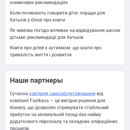
книжкових рекомендаціях
Коли починають говорити діти: поради для
батьків у блозі про книги
Як зимова погода впливає на відвідування школи
дітьми: рекомендації для батьків
Книги про дітей з аутизмом: що знати про
тривалість життя і розвиток
Наши партнеры
Сучасна
кавʼярня самообслуговування
від
компанії Fastkava — це вигідне рішення для
бізнесу, що дозволяє отримувати стабільний
прибуток на мінімальній площі без найму
додаткового персоналу та складних операційних
процесів.