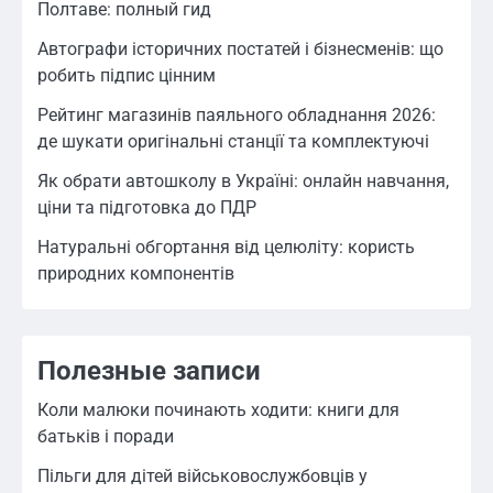
Полтаве: полный гид
Автографи історичних постатей і бізнесменів: що
робить підпис цінним
Рейтинг магазинів паяльного обладнання 2026:
де шукати оригінальні станції та комплектуючі
Як обрати автошколу в Україні: онлайн навчання,
ціни та підготовка до ПДР
Натуральні обгортання від целюліту: користь
природних компонентів
Полезные записи
Коли малюки починають ходити: книги для
батьків і поради
Пільги для дітей військовослужбовців у