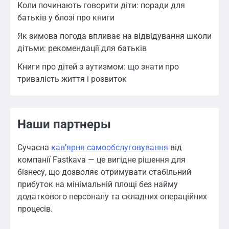
Коли починають говорити діти: поради для
батьків у блозі про книги
Як зимова погода впливає на відвідування школи
дітьми: рекомендації для батьків
Книги про дітей з аутизмом: що знати про
тривалість життя і розвиток
Наши партнеры
Сучасна
кавʼярня самообслуговування
від
компанії Fastkava — це вигідне рішення для
бізнесу, що дозволяє отримувати стабільний
прибуток на мінімальній площі без найму
додаткового персоналу та складних операційних
процесів.