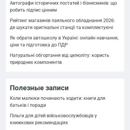
Автографи історичних постатей і бізнесменів: що
робить підпис цінним
Рейтинг магазинів паяльного обладнання 2026:
де шукати оригінальні станції та комплектуючі
Як обрати автошколу в Україні: онлайн навчання,
ціни та підготовка до ПДР
Натуральні обгортання від целюліту: користь
природних компонентів
Полезные записи
Коли малюки починають ходити: книги для
батьків і поради
Пільги для дітей військовослужбовців у
книжкових рекомендаціях