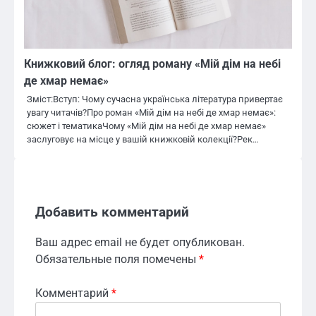
Книжковий блог: огляд роману «Мій дім на небі
де хмар немає»
Зміст:Вступ: Чому сучасна українська література привертає
увагу читачів?Про роман «Мій дім на небі де хмар немає»:
сюжет і тематикаЧому «Мій дім на небі де хмар немає»
заслуговує на місце у вашій книжковій колекції?Рек…
Добавить комментарий
Ваш адрес email не будет опубликован.
Обязательные поля помечены
*
Комментарий
*