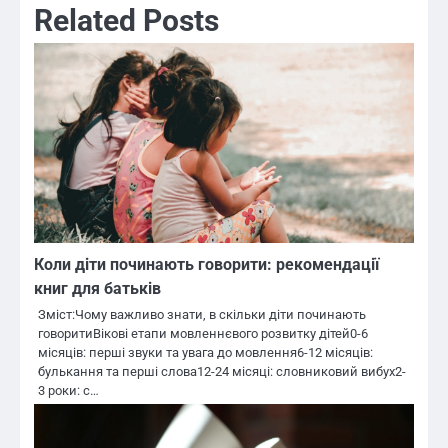
Related Posts
Коли діти починають говорити: рекомендації
книг для батьків
Зміст:Чому важливо знати, в скільки діти починають
говоритиВікові етапи мовленнєвого розвитку дітей0-6
місяців: перші звуки та увага до мовлення6-12 місяців:
булькання та перші слова12-24 місяці: словниковий вибух2-
3 роки: с…