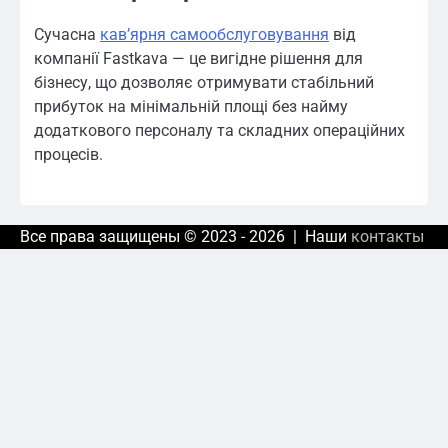
Сучасна
кавʼярня самообслуговування
від
компанії Fastkava — це вигідне рішення для
бізнесу, що дозволяє отримувати стабільний
прибуток на мінімальній площі без найму
додаткового персоналу та складних операційних
процесів.
Все права защищены © 2023 - 2026 | Наши
контакты