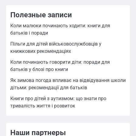
Полезные записи
Коли малюки починають ходити: книги для
батьків і поради
Пільги для дітей військовослужбовців у
книжкових рекомендаціях
Коли починають говорити діти: поради для
батьків у блозі про книги
Як зимова погода впливає на відвідування школи
дітьми: рекомендації для батьків
Книги про дітей з аутизмом: що знати про
тривалість життя і розвиток
Наши партнеры