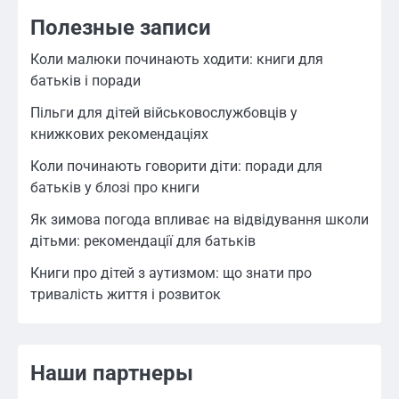
Полезные записи
Коли малюки починають ходити: книги для
батьків і поради
Пільги для дітей військовослужбовців у
книжкових рекомендаціях
Коли починають говорити діти: поради для
батьків у блозі про книги
Як зимова погода впливає на відвідування школи
дітьми: рекомендації для батьків
Книги про дітей з аутизмом: що знати про
тривалість життя і розвиток
Наши партнеры