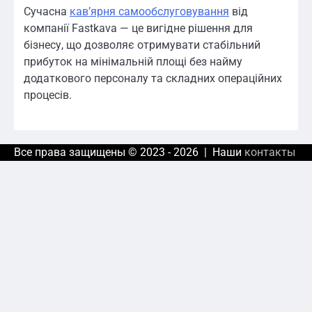
Сучасна
кавʼярня самообслуговування
від
компанії Fastkava — це вигідне рішення для
бізнесу, що дозволяє отримувати стабільний
прибуток на мінімальній площі без найму
додаткового персоналу та складних операційних
процесів.
Все права защищены © 2023 - 2026 | Наши
контакты