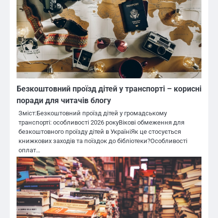
Безкоштовний проїзд дітей у транспорті – корисні
поради для читачів блогу
Зміст:Безкоштовний проїзд дітей у громадському
транспорті: особливості 2026 рокуВікові обмеження для
безкоштовного проїзду дітей в УкраїніЯк це стосується
книжкових заходів та поїздок до бібліотеки?Особливості
оплат…