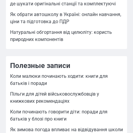
де шукати оригінальні станції та комплектуючі
Як обрати автошколу в Україні: онлайн навчання,
ціни та підготовка до ПДР
Натуральні обгортання від целюліту: користь
природних компонентів
Полезные записи
Коли малюки починають ходити: книги для
батьків і поради
Пільги для дітей військовослужбовців у
книжкових рекомендаціях
Коли починають говорити діти: поради для
батьків у блозі про книги
Як зимова погода впливає на відвідування школи