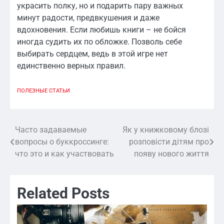
украсить полку, но и подарить пару важных
минут радости, предвкушения и даже
вдохновения. Если любишь книги – не бойся
иногда судить их по обложке. Позволь себе
выбирать сердцем, ведь в этой игре нет
единственно верных правил.
ПОЛЕЗНЫЕ СТАТЬИ
Часто задаваемые
Як у книжковому блозі
Навигация
вопросы о буккроссинге:
розповісти дітям про
по
что это и как участвовать
появу нового життя
записям
Related Posts