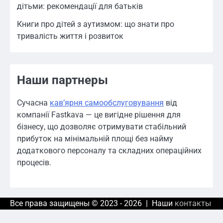
дітьми: рекомендації для батьків
Книги про дітей з аутизмом: що знати про
тривалість життя і розвиток
Наши партнеры
Сучасна
кавʼярня самообслуговування
від
компанії Fastkava — це вигідне рішення для
бізнесу, що дозволяє отримувати стабільний
прибуток на мінімальній площі без найму
додаткового персоналу та складних операційних
процесів.
Все права защищены © 2023 - 2026 | Наши
контакты