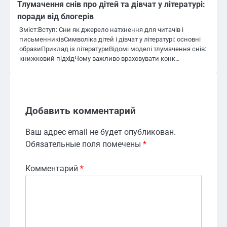
Тлумачення снів про дітей та дівчат у літературі:
поради від блогерів
Зміст:Вступ: Сни як джерело натхнення для читачів і
письменниківСимволіка дітей і дівчат у літературі: основні
образиПриклад із літературиВідомі моделі тлумачення снів:
книжковий підхідЧому важливо враховувати конк…
Добавить комментарий
Ваш адрес email не будет опубликован.
Обязательные поля помечены
*
Комментарий
*