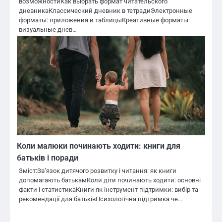
возможностиКак выбрать формат читательского
дневникаКлассический дневник в тетрадиЭлектронные
форматы: приложения и таблицыКреативные форматы:
визуальные днев…
Коли малюки починають ходити: книги для
батьків і поради
Зміст:Зв’язок дитячого розвитку і читання: як книги
допомагають батькамКоли діти починають ходити: основні
факти і статистикаКниги як інструмент підтримки: вибір та
рекомендації для батьківПсихологічна підтримка че…