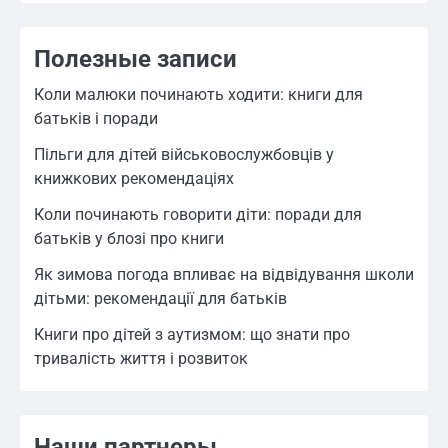
Полезные записи
Коли малюки починають ходити: книги для
батьків і поради
Пільги для дітей військовослужбовців у
книжкових рекомендаціях
Коли починають говорити діти: поради для
батьків у блозі про книги
Як зимова погода впливає на відвідування школи
дітьми: рекомендації для батьків
Книги про дітей з аутизмом: що знати про
тривалість життя і розвиток
Наши партнеры