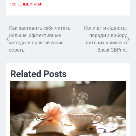
ПОЛЕЗНЫЕ СТАТЬИ
Как заставить себя читать
Коли діти сідають:
Навигация
больше: эффективные
поради з вибору
по
методы и практические
дитячих книжок в
советы
блозі GBPrint
записям
Related Posts