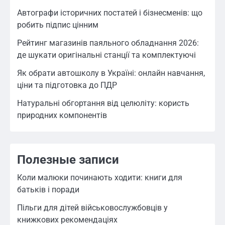
Автографи історичних постатей і бізнесменів: що
робить підпис цінним
Рейтинг магазинів паяльного обладнання 2026:
де шукати оригінальні станції та комплектуючі
Як обрати автошколу в Україні: онлайн навчання,
ціни та підготовка до ПДР
Натуральні обгортання від целюліту: користь
природних компонентів
Полезные записи
Коли малюки починають ходити: книги для
батьків і поради
Пільги для дітей військовослужбовців у
книжкових рекомендаціях