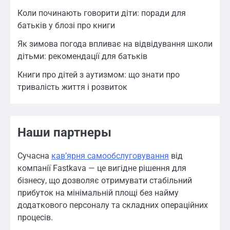
Коли починають говорити діти: поради для
батьків у блозі про книги
Як зимова погода впливає на відвідування школи
дітьми: рекомендації для батьків
Книги про дітей з аутизмом: що знати про
тривалість життя і розвиток
Наши партнеры
Сучасна
кавʼярня самообслуговування
від
компанії Fastkava — це вигідне рішення для
бізнесу, що дозволяє отримувати стабільний
прибуток на мінімальній площі без найму
додаткового персоналу та складних операційних
процесів.