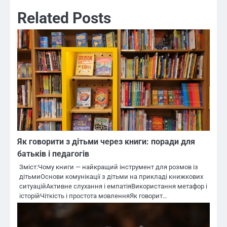
Related Posts
Як говорити з дітьми через книги: поради для
батьків і педагогів
Зміст:Чому книги — найкращий інструмент для розмов із
дітьмиОснови комунікації з дітьми на прикладі книжкових
ситуаційАктивне слухання і емпатіяВикористання метафор і
історійЧіткість і простота мовленняЯк говорит…