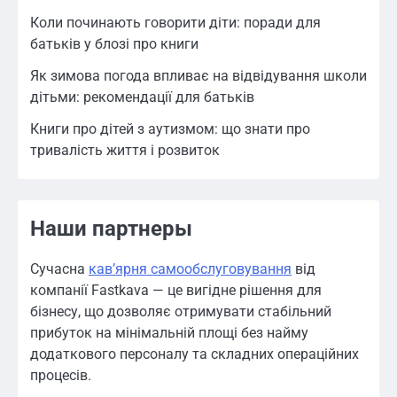
Коли починають говорити діти: поради для
батьків у блозі про книги
Як зимова погода впливає на відвідування школи
дітьми: рекомендації для батьків
Книги про дітей з аутизмом: що знати про
тривалість життя і розвиток
Наши партнеры
Сучасна
кавʼярня самообслуговування
від
компанії Fastkava — це вигідне рішення для
бізнесу, що дозволяє отримувати стабільний
прибуток на мінімальній площі без найму
додаткового персоналу та складних операційних
процесів.