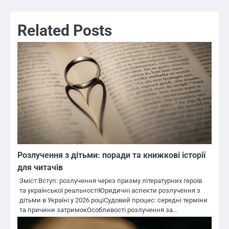
Related Posts
Розлучення з дітьми: поради та книжкові історії
для читачів
Зміст:Вступ: розлучення через призму літературних героїв
та української реальностіЮридичні аспекти розлучення з
дітьми в Україні у 2026 роціСудовий процес: середні терміни
та причини затримокОсобливості розлучення за…