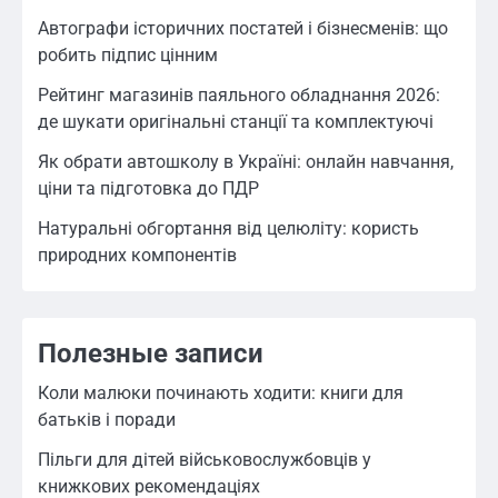
Автографи історичних постатей і бізнесменів: що
робить підпис цінним
Рейтинг магазинів паяльного обладнання 2026:
де шукати оригінальні станції та комплектуючі
Як обрати автошколу в Україні: онлайн навчання,
ціни та підготовка до ПДР
Натуральні обгортання від целюліту: користь
природних компонентів
Полезные записи
Коли малюки починають ходити: книги для
батьків і поради
Пільги для дітей військовослужбовців у
книжкових рекомендаціях