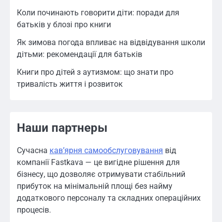
Коли починають говорити діти: поради для
батьків у блозі про книги
Як зимова погода впливає на відвідування школи
дітьми: рекомендації для батьків
Книги про дітей з аутизмом: що знати про
тривалість життя і розвиток
Наши партнеры
Сучасна
кавʼярня самообслуговування
від
компанії Fastkava — це вигідне рішення для
бізнесу, що дозволяє отримувати стабільний
прибуток на мінімальній площі без найму
додаткового персоналу та складних операційних
процесів.