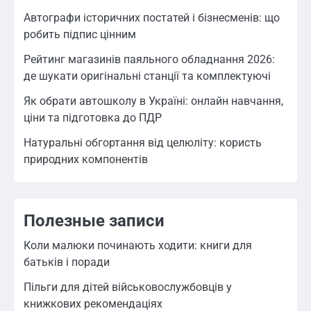
Автографи історичних постатей і бізнесменів: що
робить підпис цінним
Рейтинг магазинів паяльного обладнання 2026:
де шукати оригінальні станції та комплектуючі
Як обрати автошколу в Україні: онлайн навчання,
ціни та підготовка до ПДР
Натуральні обгортання від целюліту: користь
природних компонентів
Полезные записи
Коли малюки починають ходити: книги для
батьків і поради
Пільги для дітей військовослужбовців у
книжкових рекомендаціях