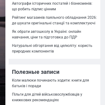
Автографи історичних постатей і бізнесменів:
що робить підпис цінним
Рейтинг магазинів паяльного обладнання 2026:
де шукати оригінальні станції та комплектуючі
Як обрати автошколу в Україні: онлайн
навчання, ціни та підготовка до ПДР
Натуральні обгортання від целюліту: користь
природних компонентів
Полезные записи
Коли малюки починають ходити: книги для
батьків і поради
Пільги для дітей військовослужбовців у
книжкових рекомендаціях