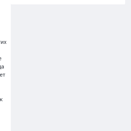
гих
е
да
ет
к