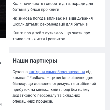
Коли починають говорити діти: поради для
батьків у блозі про книги
Як зимова погода впливає на відвідування
школи дітьми: рекомендації для батьків
Книги про дітей з аутизмом: що знати про
тривалість життя і розвиток
Наши партнеры
о
Сучасна
кавʼярня самообслуговування
від
компанії Fastkava — це вигідне рішення для
бізнесу, що дозволяє отримувати стабільний
прибуток на мінімальній площі без найму
додаткового персоналу та складних
операційних процесів.
и