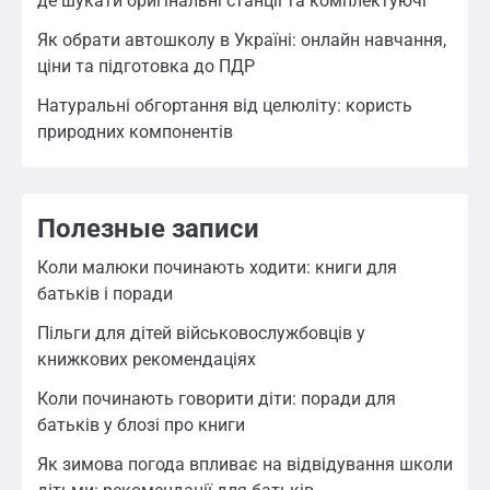
де шукати оригінальні станції та комплектуючі
Як обрати автошколу в Україні: онлайн навчання,
ціни та підготовка до ПДР
Натуральні обгортання від целюліту: користь
природних компонентів
Полезные записи
Коли малюки починають ходити: книги для
батьків і поради
Пільги для дітей військовослужбовців у
книжкових рекомендаціях
Коли починають говорити діти: поради для
батьків у блозі про книги
Як зимова погода впливає на відвідування школи