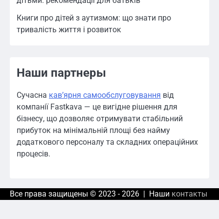
дітьми: рекомендації для батьків
Книги про дітей з аутизмом: що знати про
тривалість життя і розвиток
Наши партнеры
Сучасна
кавʼярня самообслуговування
від
компанії Fastkava — це вигідне рішення для
бізнесу, що дозволяє отримувати стабільний
прибуток на мінімальній площі без найму
додаткового персоналу та складних операційних
процесів.
Все права защищены © 2023 - 2026 | Наши
контакты