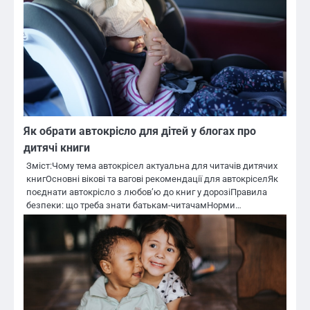
Як обрати автокрісло для дітей у блогах про
дитячі книги
Зміст:Чому тема автокрісел актуальна для читачів дитячих
книгОсновні вікові та вагові рекомендації для автокріселЯк
поєднати автокрісло з любов’ю до книг у дорозіПравила
безпеки: що треба знати батькам-читачамНорми…