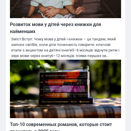
Розвиток мови у дітей через книжки для
найменших
Зміст:Вступ: Чому мова у дітей і книжки – це тандем, який
змінює світВік, коли діти починають говорити: ключові
етапи з акцентом на дитячі книги0–6 місяців: відчути ритм і
звук мови через книгу6–12 місяців: появи перших зв…
Топ-10 современных романов, которые стоит