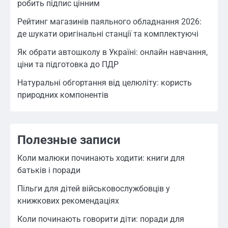
робить підпис цінним
Рейтинг магазинів паяльного обладнання 2026:
де шукати оригінальні станції та комплектуючі
Як обрати автошколу в Україні: онлайн навчання,
ціни та підготовка до ПДР
Натуральні обгортання від целюліту: користь
природних компонентів
Полезные записи
Коли малюки починають ходити: книги для
батьків і поради
Пільги для дітей військовослужбовців у
книжкових рекомендаціях
Коли починають говорити діти: поради для