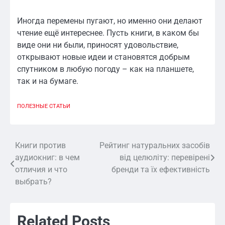
Иногда перемены пугают, но именно они делают
чтение ещё интереснее. Пусть книги, в каком бы
виде они ни были, приносят удовольствие,
открывают новые идеи и становятся добрым
спутником в любую погоду – как на планшете,
так и на бумаге.
ПОЛЕЗНЫЕ СТАТЬИ
Книги против
Рейтинг натуральних засобів
Навигация
аудиокниг: в чем
від целюліту: перевірені
по
отличия и что
бренди та їх ефективність
выбрать?
записям
Related Posts