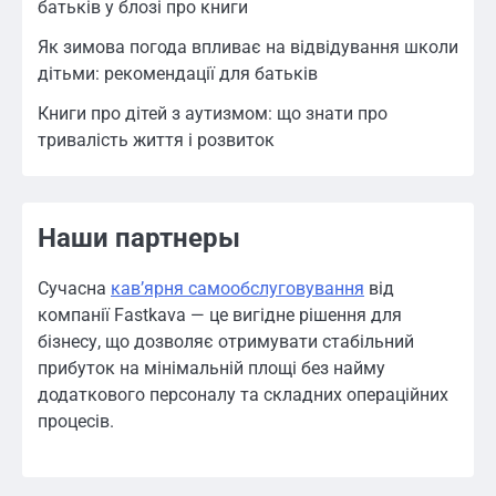
батьків у блозі про книги
Як зимова погода впливає на відвідування школи
дітьми: рекомендації для батьків
Книги про дітей з аутизмом: що знати про
тривалість життя і розвиток
Наши партнеры
Сучасна
кавʼярня самообслуговування
від
компанії Fastkava — це вигідне рішення для
бізнесу, що дозволяє отримувати стабільний
прибуток на мінімальній площі без найму
додаткового персоналу та складних операційних
процесів.