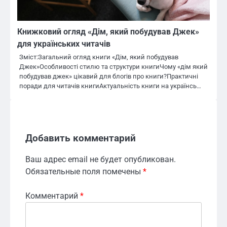
Книжковий огляд «Дім, який побудував Джек»
для українських читачів
Зміст:Загальний огляд книги «Дім, який побудував
Джек»Особливості стилю та структури книгиЧому «дім який
побудував джек» цікавий для блогів про книги?Практичні
поради для читачів книгиАктуальність книги на українсь…
Добавить комментарий
Ваш адрес email не будет опубликован.
Обязательные поля помечены
*
Комментарий
*